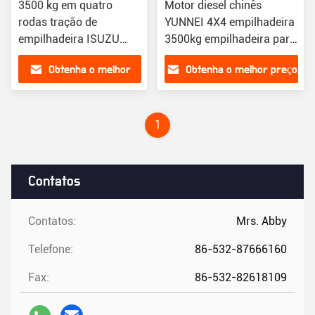
3500 kg em quatro
Motor diesel chinês
rodas tração de
YUNNEI 4X4 empilhadeira
empilhadeira ISUZU
3500kg empilhadeira para
motor em terreno
todo o terreno
Obtenha o melhor
Obtenha o melhor preço
áspero empilhadeira
preço
1
Contatos
Contatos:
Mrs. Abby
Telefone:
86-532-87666160
Fax:
86-532-82618109