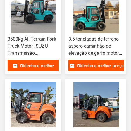
3500kg All Terrain Fork
3.5 toneladas de terreno
Truck Motor ISUZU
áspero caminhão de
Transmissão
elevação de garfo motor
automática
chinês A498BPG 4X4
Obtenha o melhor
Obtenha o melhor preço
Drive Swift
preço