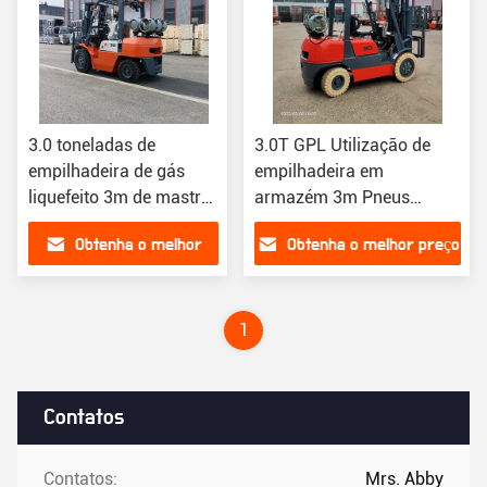
3.0 toneladas de
3.0T GPL Utilização de
empilhadeira de gás
empilhadeira em
liquefeito 3m de mastro
armazém 3m Pneus
Pneus sólidos de
sólidos de mastro
Obtenha o melhor
Obtenha o melhor preço
combustível duplo
empilhadeira de
Empilhadeira de
combustível duplo
preço
combustível duplo
Utilização em armazém
1
Contatos
Contatos:
Mrs. Abby